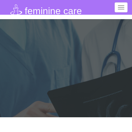
Toggl
feminine care
navig